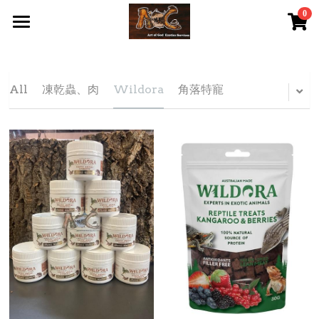
0
×
STORE CATEGORIES
首頁 Home
All Categories
關於我們 About Us
All
凍乾蟲、肉
Wildora
角落特寵
服務內容 Our Services
最新資訊 Latest News
AOG Channel
網上商店 Shop Now
飼養陸龜小貼士 Tips
Facebook 專頁Facebook Page
Tough Cubic 爬蟲箱預訂