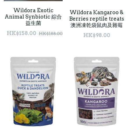
Wildora Exotic
Wildora Kangaroo &
聯絡我們 Contact Us
Animal Synbiotic 綜合
Berries reptile treats
益生菌
澳洲凍乾袋鼠肉及雜莓
Search
HK$158.00
HK$188.00
HK$98.00
繁體中文
繁體中文
English