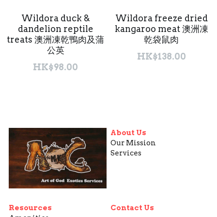
Wildora duck &
Wildora freeze dried
dandelion reptile
kangaroo meat 澳洲凍
treats 澳洲凍乾鴨肉及蒲
乾袋鼠肉
公英
HK$138.00
HK$98.00
About Us
Our Mission
Services
Resources
Contact Us