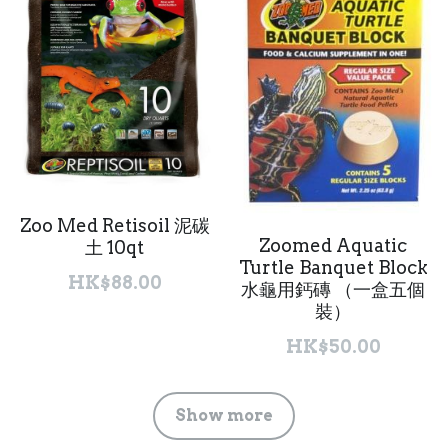
Zoo Med Retisoil 泥碳
Zoomed Aquatic
土 10qt
Turtle Banquet Block
HK$88.00
水龜用鈣磚 （一盒五個
裝）
HK$50.00
Show more