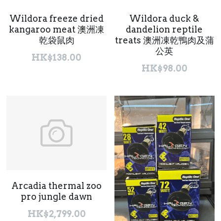
Wildora freeze dried
Wildora duck &
kangaroo meat 澳洲凍
dandelion reptile
乾袋鼠肉
treats 澳洲凍乾鴨肉及蒲
公英
HK$138.00
HK$98.00
Arcadia thermal zoo
pro jungle dawn
HK$2,799.00