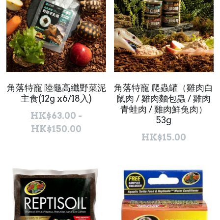
角落特寵 陸龜高纖野菜泥
角落特寵 爬蟲罐（雞肉白
主食(12g x6/18入)
鼠肉 / 雞肉麵包蟲 / 雞肉
青蛙肉 / 雞肉鮮兔肉）
HK$63.00 -
53g
HK$150.00
HK$15.00