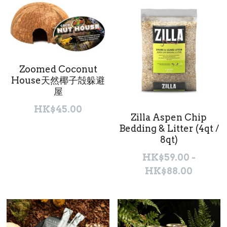
Zoomed Coconut
House天然椰子殻躲避
屋
HK$45.00
Zilla Aspen Chip
Bedding & Litter (4qt /
8qt)
HK$59.00 -
HK$88.00