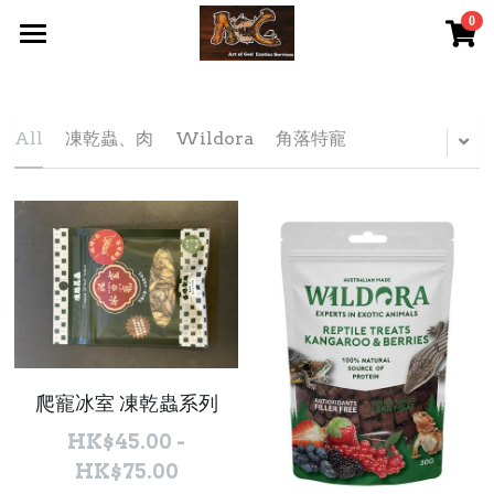
0
×
STORE CATEGORIES
首頁 Home
All Categories
關於我們 About Us
All
凍乾蟲、肉
Wildora
角落特寵
服務內容 Our Services
最新資訊 Latest News
AOG Channel
網上商店 Shop Now
飼養陸龜小貼士 Tips
爬寵冰室 凍乾蟲系列
Facebook 專頁Facebook Page
HK$45.00 -
HK$75.00
Tough Cubic 爬蟲箱預訂