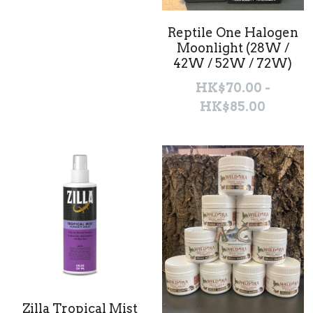
Reptile One Halogen
Moonlight (28W /
42W / 52W / 72W)
HK$70.00 -
HK$85.00
Zilla Tropical Mist