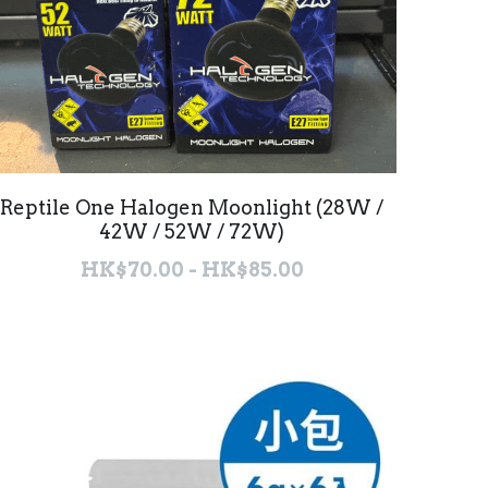
Reptile One Halogen Moonlight (28W /
42W / 52W / 72W)
HK$70.00 - HK$85.00