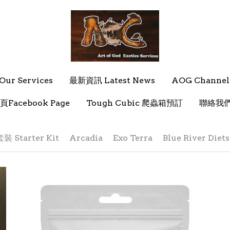
ur Services
ur Services
最新資訊 Latest News
最新資訊 Latest News
AOG Channel
AOG Channel
頁Facebook Page
頁Facebook Page
Tough Cubic 爬蟲箱預訂
Tough Cubic 爬蟲箱預訂
聯絡我們 
聯絡我們 
 Starter Kit
Arcadia
Exo Terra
Blue River Diets