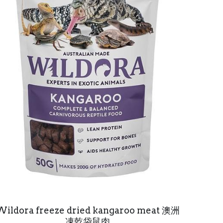
Wildora freeze dried kangaroo meat 澳洲
凍乾袋鼠肉