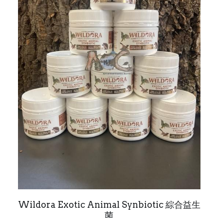
Wildora Exotic Animal Synbiotic 綜合益生
菌