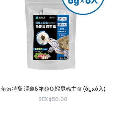
角落特寵 澤龜&箱龜魚蝦昆蟲主食 (6gx6入)
HK$50.00