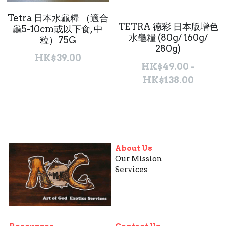
Tetra 日本水龜糧 （適合
聯絡我們 Contact Us
TETRA 德彩 日本版增色
龜5-10cm或以下食, 中
水龜糧 (80g/ 160g/
粒）75G
Search
280g)
HK$39.00
HK$49.00 -
繁體中文
HK$138.00
繁體中文
English
About Us
Our Mission
Services