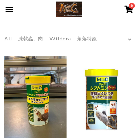
0
×
STORE CATEGORIES
首頁 Home
All Categories
關於我們 About Us
All
凍乾蟲、肉
Wildora
角落特寵
服務內容 Our Services
最新資訊 Latest News
AOG Channel
網上商店 Shop Now
飼養陸龜小貼士 Tips
Facebook 專頁Facebook Page
Tough Cubic 爬蟲箱預訂