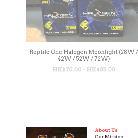
HK$70.00 - HK$85.00
Reptile One 夜用藍色加熱燈
(28w/100W/150W)
HK$89.00 - HK$99.00
Reptile One Heat Mat (5w/7w/14w/20w)
HK$99.00 - HK$179.00