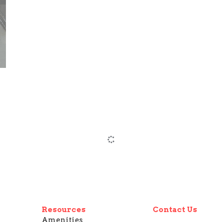
Reptile One Infrared FAR Heat Lamp
Carbon Fibre Filament 50w/75w/100w
HK$228.00 - HK$288.00