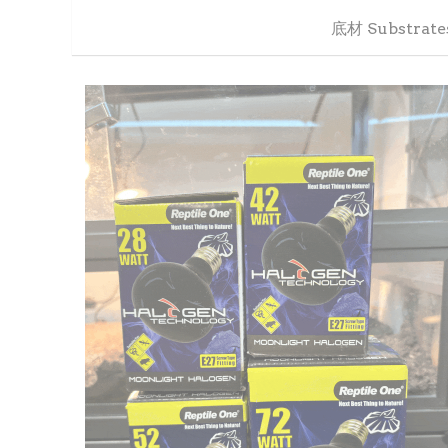
Reptile One Halogen Moonlight (28W /
42W / 52W / 72W)