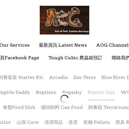
ur Services
ur Services
最新資訊 Latest News
最新資訊 Latest News
AOG Channel
AOG Channel
頁Facebook Page
頁Facebook Page
Tough Cubic 爬蟲箱預訂
Tough Cubic 爬蟲箱預訂
聯絡我們 
聯絡我們 
 Starter Kit
Arcadia
Exo Terra
Blue River Diets
Reptile One UVB燈 (13W/26W)
HK$139.00 - HK$199.00