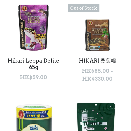
Out of Stock
Hikari Leopa Delite
HIKARI 桑葉糧
65g
HK$85.00 -
HK$59.00
HK$330.00