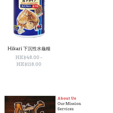
Hikari 下沉性水龜糧
HK$48.00 -
HK$118.00
About Us
Our Mission
Services