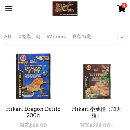
0
×
STORE CATEGORIES
首頁 Home
All Categories
關於我們 About Us
All
凍乾蟲、肉
Wildora
角落特寵
服務內容 Our Services
最新資訊 Latest News
AOG Channel
網上商店 Shop Now
飼養陸龜小貼士 Tips
Hikari Dragon Delite
Hikari 桑葉糧（加大
Facebook 專頁Facebook Page
200g
粒）
HK$68.00
HK$228.00 -
Tough Cubic 爬蟲箱預訂