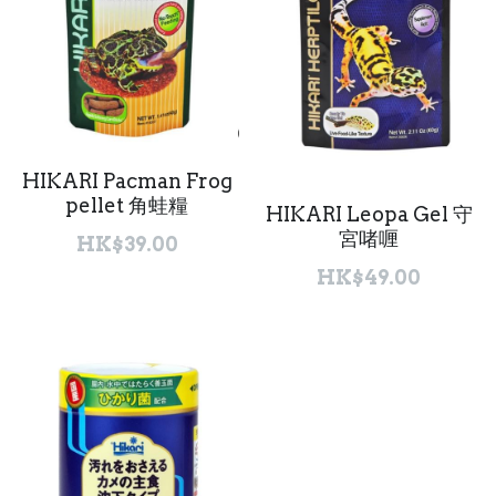
HIKARI Pacman Frog
pellet 角蛙糧
HIKARI Leopa Gel 守
宮啫喱
HK$39.00
HK$49.00