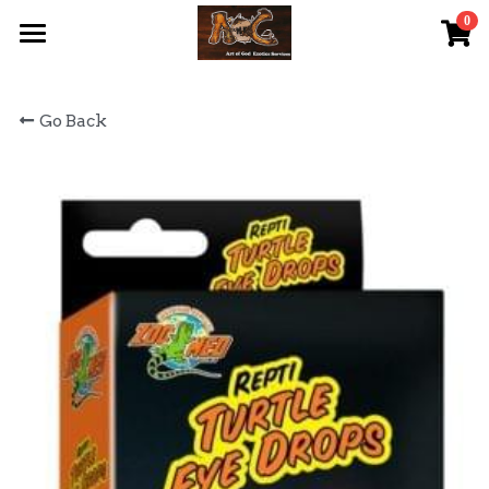
0
×
STORE CATEGORIES
首頁 Home
Go Back
All Categories
關於我們 About Us
服務內容 Our Services
最新資訊 Latest News
AOG Channel
網上商店 Shop Now
飼養陸龜小貼士 Tips
Facebook 專頁Facebook Page
Tough Cubic 爬蟲箱預訂