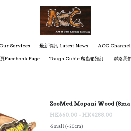
ur Services
ur Services
最新資訊 Latest News
最新資訊 Latest News
AOG Channel
AOG Channel
頁Facebook Page
頁Facebook Page
Tough Cubic 爬蟲箱預訂
Tough Cubic 爬蟲箱預訂
聯絡我們 
聯絡我們 
ZooMed Mopani Wood (Small
HK$60.00 - HK$288.00
·Small (~20cm)