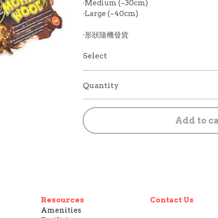
·Medium (~30cm)
·Large (~40cm)
·形狀隨機發貨
Select
Quantity
Add to c
Resources
Contact Us
Amenities