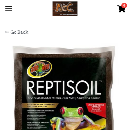
0
×
STORE CATEGORIES
首頁 Home
Go Back
All Categories
關於我們 About Us
服務內容 Our Services
最新資訊 Latest News
AOG Channel
網上商店 Shop Now
飼養陸龜小貼士 Tips
Facebook 專頁Facebook Page
Tough Cubic 爬蟲箱預訂