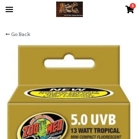
0
×
STORE CATEGORIES
首頁 Home
Go Back
All Categories
關於我們 About Us
服務內容 Our Services
最新資訊 Latest News
AOG Channel
網上商店 Shop Now
飼養陸龜小貼士 Tips
Facebook 專頁Facebook Page
Tough Cubic 爬蟲箱預訂