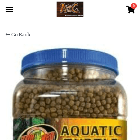
0
×
STORE CATEGORIES
首頁 Home
Go Back
All Categories
關於我們 About Us
服務內容 Our Services
最新資訊 Latest News
AOG Channel
網上商店 Shop Now
飼養陸龜小貼士 Tips
Facebook 專頁Facebook Page
Tough Cubic 爬蟲箱預訂