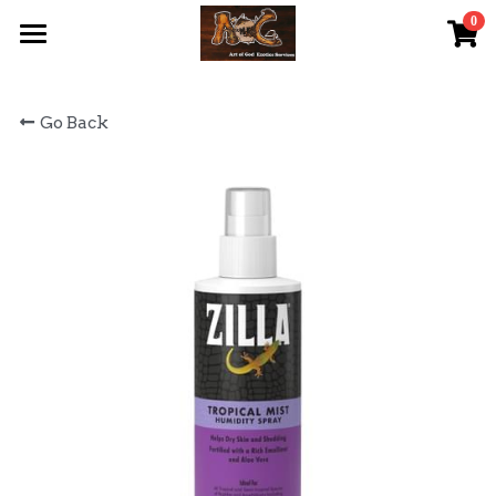
0
×
STORE CATEGORIES
首頁 Home
Go Back
All Categories
關於我們 About Us
服務內容 Our Services
最新資訊 Latest News
AOG Channel
網上商店 Shop Now
飼養陸龜小貼士 Tips
Facebook 專頁Facebook Page
Tough Cubic 爬蟲箱預訂