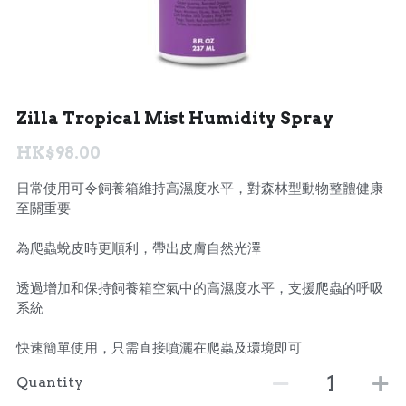
聯絡我們 Contact Us
Search
Zilla Tropical Mist Humidity Spray
繁體中文
HK$98.00
繁體中文
日常使用可令飼養箱維持高濕度水平，對森林型動物整體健康
English
至關重要
為爬蟲蛻皮時更順利，帶出皮膚自然光澤
透過增加和保持飼養箱空氣中的高濕度水平，支援爬蟲的呼吸
系統
快速簡單使用，只需直接噴灑在爬蟲及環境即可
Quantity