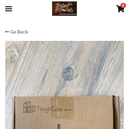
0
×
STORE CATEGORIES
首頁 Home
Go Back
All Categories
關於我們 About Us
服務內容 Our Services
最新資訊 Latest News
AOG Channel
網上商店 Shop Now
飼養陸龜小貼士 Tips
Facebook 專頁Facebook Page
Tough Cubic 爬蟲箱預訂