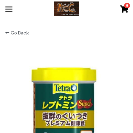
0
×
STORE CATEGORIES
首頁 Home
Go Back
All Categories
關於我們 About Us
服務內容 Our Services
最新資訊 Latest News
AOG Channel
網上商店 Shop Now
飼養陸龜小貼士 Tips
Facebook 專頁Facebook Page
Tough Cubic 爬蟲箱預訂