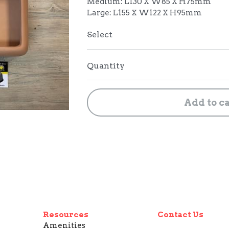
Medium: L130 X W85 X H75mm
Large: L155 X W122 X H95mm
Select
Quantity
Add to c
Resources
Contact Us
Amenities