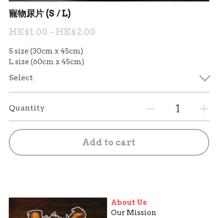
寵物尿片 (S / L)
聯絡我們 Contact Us
HK$1.00 - HK$2.00
Search
S size (30cm x 45cm)
L size (60cm x 45cm)
繁體中文
Select
繁體中文
Quantity
English
Add to cart
About Us
Our Mission