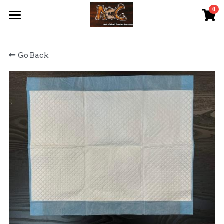
0
×
STORE CATEGORIES
首頁 Home
Go Back
All Categories
關於我們 About Us
服務內容 Our Services
最新資訊 Latest News
AOG Channel
網上商店 Shop Now
飼養陸龜小貼士 Tips
Facebook 專頁Facebook Page
Tough Cubic 爬蟲箱預訂