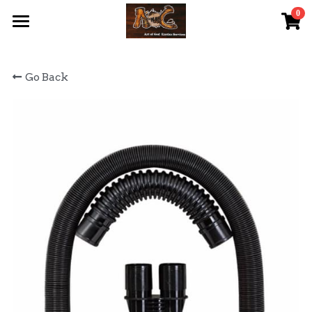
0
×
STORE CATEGORIES
首頁 Home
Go Back
All Categories
關於我們 About Us
服務內容 Our Services
最新資訊 Latest News
AOG Channel
網上商店 Shop Now
飼養陸龜小貼士 Tips
Facebook 專頁Facebook Page
Tough Cubic 爬蟲箱預訂