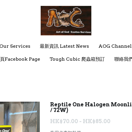
ur Services
ur Services
最新資訊 Latest News
最新資訊 Latest News
AOG Channel
AOG Channel
頁Facebook Page
頁Facebook Page
Tough Cubic 爬蟲箱預訂
Tough Cubic 爬蟲箱預訂
聯絡我們 
聯絡我們 
Reptile One Halogen Moonli
/ 72W)
HK$70.00 - HK$85.00