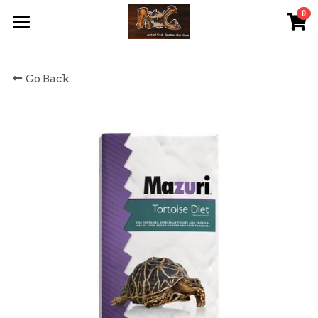
0
×
STORE CATEGORIES
首頁 Home
Go Back
All Categories
關於我們 About Us
服務內容 Our Services
最新資訊 Latest News
AOG Channel
網上商店 Shop Now
飼養陸龜小貼士 Tips
Facebook 專頁Facebook Page
Tough Cubic 爬蟲箱預訂