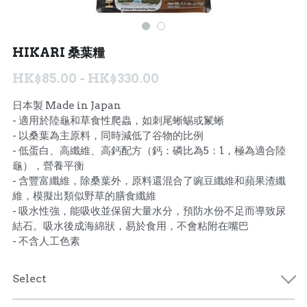
聯絡我們 Contact Us
HIKARI 桑葉糧
Search
HK$85.00 - HK$330.00
繁體中文
日本製 Made in Japan
- 適用於陸龜和草食性爬蟲，如刺尾蜥蜴或鬣蜥
繁體中文
- 以桑葉為主原料，同時減低了谷物的比例
- 低蛋白、高纖維、高鈣配方（鈣：磷比為5：1，極為適合陸
English
龜），營養平衡
- 含豐富纖維，除桑葉外，原料還混合了豌豆纖維和蘋果渣纖
維，模擬出類似野草的膳食纖維
- 吸水性強，能吸收並保留大量水分，預防水份不足而導致尿
結石。吸水後成海綿狀，易於食用，不會粘附在嘴巴
- 不含人工色素
Select