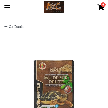
0
×
STORE CATEGORIES
首頁 Home
Go Back
All Categories
關於我們 About Us
服務內容 Our Services
最新資訊 Latest News
AOG Channel
網上商店 Shop Now
飼養陸龜小貼士 Tips
Facebook 專頁Facebook Page
Tough Cubic 爬蟲箱預訂