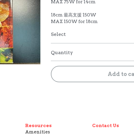
MAX 75W for 14cm
18cm 最高支援 150W
MAX 150W for 18cm
Select
Quantity
Add to c
Resources
Contact Us
Amenities