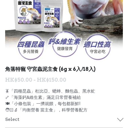
聯絡我們 Contact Us
Search
繁體中文
繁體中文
English
角落特寵 守宮蟲泥主食 (6g x 6入/18入)
HK$50.00 - HK$150.00
🪳「四種昆蟲」杜比亞、蟋蟀、麵包蟲、黑水虻
🦴「海藻鈣&維生素」滿足日常營養補給
🍽️「小條包裝 」一擠就餵，每包都新鮮!
🧑🏻‍🔬「均衡營養 當主食」，科學營養配方
Select