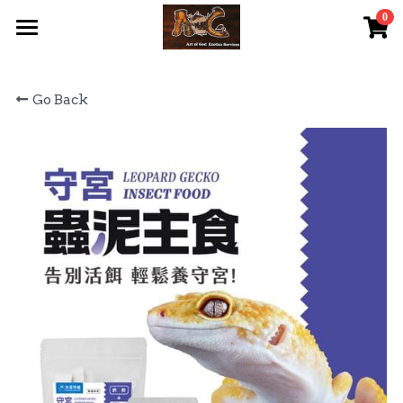
0
×
STORE CATEGORIES
首頁 Home
Go Back
All Categories
關於我們 About Us
服務內容 Our Services
最新資訊 Latest News
AOG Channel
網上商店 Shop Now
飼養陸龜小貼士 Tips
Facebook 專頁Facebook Page
Tough Cubic 爬蟲箱預訂